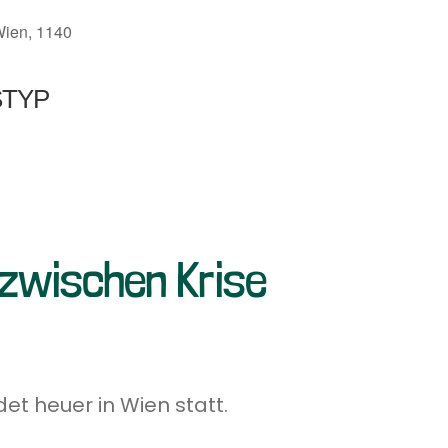
Wien, 1140
STYP
Office 365
Outlook Li
 zwischen Krise
et heuer in Wien statt.