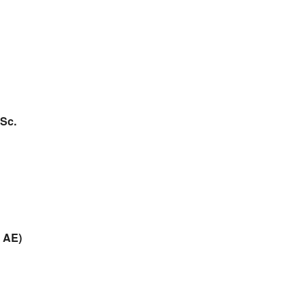
MSc.
0 AE)